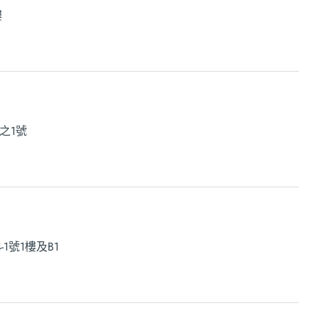
樓
之1號
1號1樓及B1