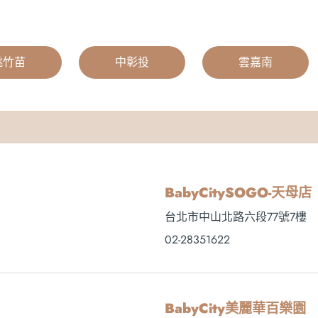
桃竹苗
|
中彰投
|
雲嘉南
BabyCitySOGO-天母店
台北市中山北路六段77號7樓
02-28351622
BabyCity美麗華百樂園