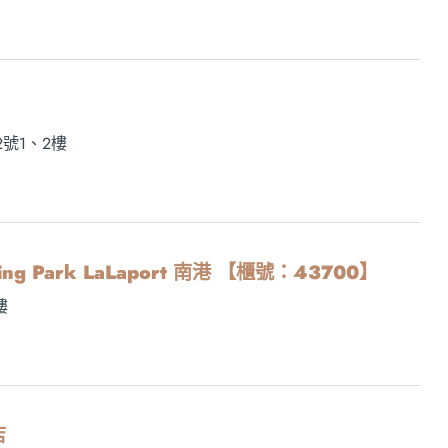
號1、2樓
opping Park LaLaport 南港 【櫃號：43700】
樓
店