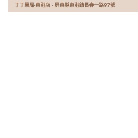
丁丁藥局-東港店 - 屏東縣東港鎮長春一路97號