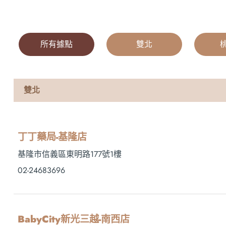
所有據點
|
雙北
|
雙北
丁丁藥局-基隆店
基隆市信義區東明路177號1樓
02-24683696
BabyCity新光三越-南西店