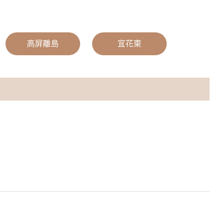
|
高屏離島
|
宜花東
|