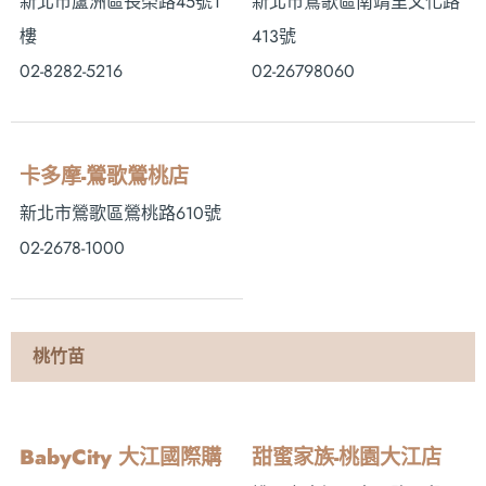
新北市蘆洲區長榮路45號1
新北市鶯歌區南靖里文化路
樓
413號
02-8282-5216
02-26798060
卡多摩-鶯歌鶯桃店
新北市鶯歌區鶯桃路610號
02-2678-1000
桃竹苗
BabyCity 大江國際購
甜蜜家族-桃園大江店