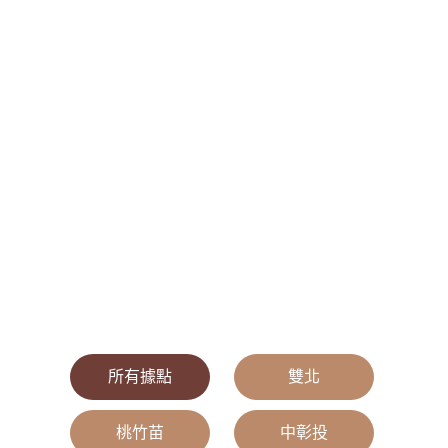
所有據點
|
雙北
|
桃竹苗
|
中彰投
|