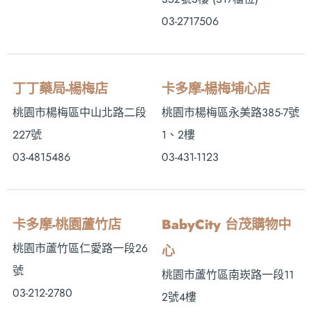
03-2717506
丁丁藥局-楊梅店
卡多摩-楊梅埔心店
桃園市楊梅區中山北路二段
桃園市楊梅區永美路385-7號
227號
1、2樓
03-4815486
03-431-1123
卡多摩-桃園蘆竹店
BabyCity 台茂購物中
桃園市蘆竹區仁愛路一段26
心
號
桃園市蘆竹區南崁路一段11
03-212-2780
2號4樓