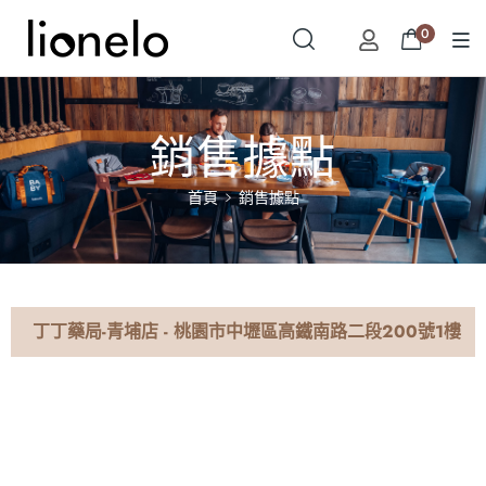
0
銷售據點
首頁
銷售據點
丁丁藥局-青埔店 - 桃園市中壢區高鐵南路二段200號1樓