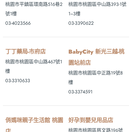
桃園市平鎮區環南路516巷2
桃園市桃園區中山路393-1號
號1樓
1~3樓
03-4023566
03-3390622
丁丁藥局-市府店
BabyCity 新光三越-桃
桃園市桃園區中山路467號1
園站前店
樓
桃園市桃園區中正路19號8
03-3310633
樓
03-3374591
俏媽咪親子生活館 桃園
好孕到嬰兒用品店
桃園市桃園區慈文路196號
店