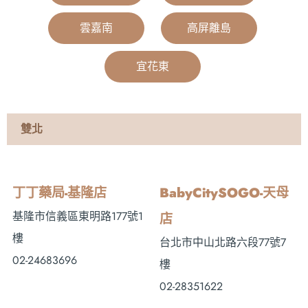
雲嘉南
|
高屏離島
|
宜花東
|
雙北
丁丁藥局-基隆店
BabyCitySOGO-天母
基隆市信義區東明路177號1
店
樓
台北市中山北路六段77號7
02-24683696
樓
02-28351622