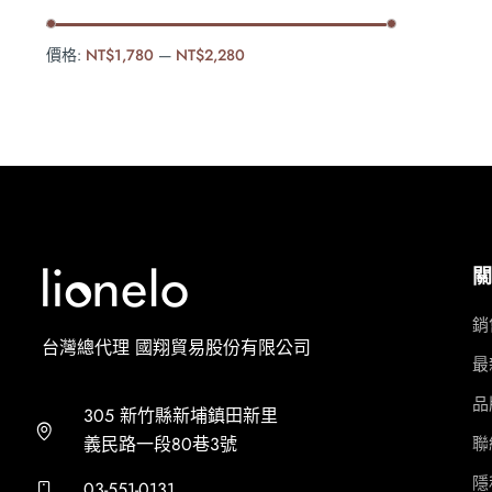
價格:
NT$1,780
—
NT$2,280
關
銷
台灣總代理 國翔貿易股份有限公司
最
品
305 新竹縣新埔鎮田新里
義民路一段80巷3號
聯
隱
03-551-0131