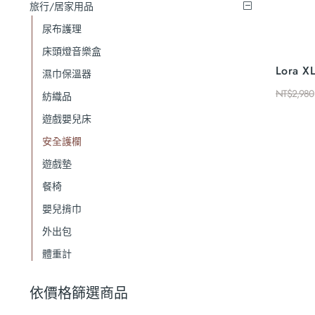
旅行/居家用品
尿布護理
床頭燈音樂盒
Lora
濕巾保溫器
NT$
2,980
紡織品
遊戲嬰兒床
安全護欄
遊戲墊
餐椅
嬰兒揹巾
外出包
體重計
依價格篩選商品