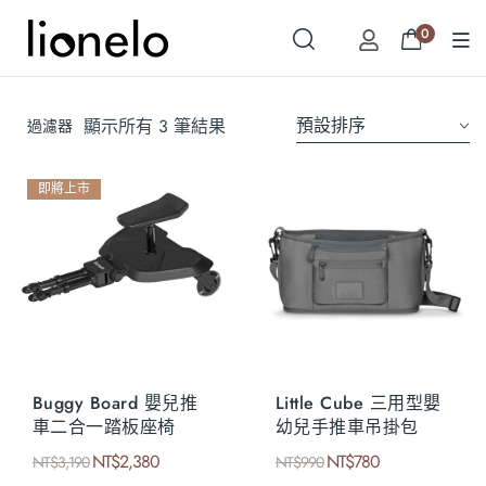
0
預設排序
顯示所有 3 筆結果
過濾器
即將上市
Buggy Board 嬰兒推
Little Cube 三用型嬰
車二合一踏板座椅
幼兒手推車吊掛包
NT$
2,380
NT$
780
NT$
3,190
NT$
990