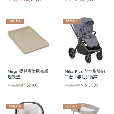
NT$
24,900
NT$
3,190
即將上市
新上市！
Megs 嬰兒護脊尿布護
Mika Plus 全地形雙向
理軟墊
二合一嬰幼兒推車
NT$
2,180
NT$
13,800
NT$
2,890
NT$
16,900
即將上市
新上市！