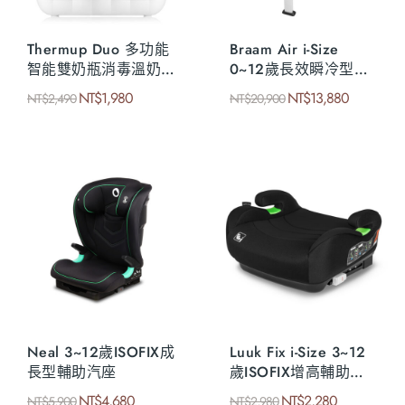
Thermup Duo 多功能
Braam Air i-Size
智能雙奶瓶消毒溫奶
0~12歲長效瞬冷型嬰
器
幼童汽座
NT$
1,980
NT$
13,880
NT$
2,490
NT$
20,900
Neal 3~12歲ISOFIX成
Luuk Fix i-Size 3~12
長型輔助汽座
歲ISOFIX增高輔助汽
座
NT$
4,680
NT$
2,280
NT$
5,900
NT$
2,980