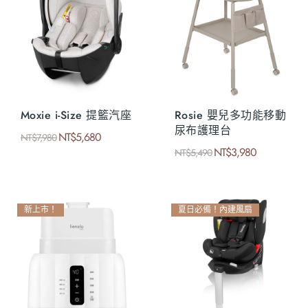
Moxie i-Size 提籃汽座
Rosie 嬰兒多功能移動
尿布護理台
NT$
5,680
NT$
7,980
NT$
3,980
NT$
5,490
新上市！
夏日必備！內建風扇