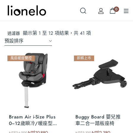
0
顯示第 1 至 12 項結果，共 41 項
過濾器
預設排序
風扇暖座雙控
即將上市
Braam Air i-Size Plus
Buggy Board 嬰兒推
0~12歲瞬冷/暖座型嬰
車二合一踏板座椅
幼童汽座
NT$
19,880
NT$
2,380