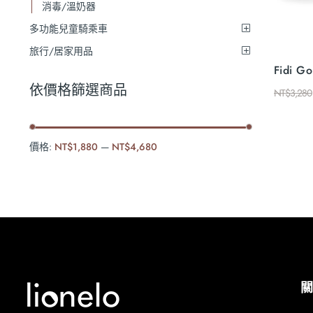
消毒/溫奶器
多功能兒童騎乘車
旅行/居家用品
Fidi
依價格篩選商品
NT$
3,280
價格:
NT$1,880
—
NT$4,680
關