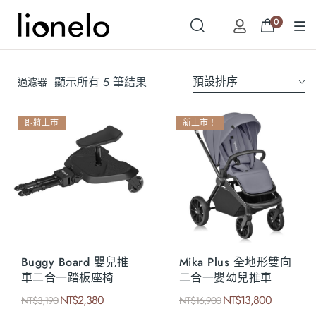
0
預設排序
顯示所有 5 筆結果
過濾器
即將上市
新上市！
Buggy Board 嬰兒推
Mika Plus 全地形雙向
車二合一踏板座椅
二合一嬰幼兒推車
NT$
2,380
NT$
13,800
NT$
3,190
NT$
16,900