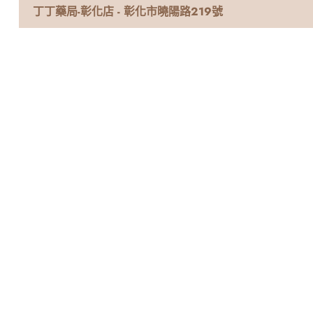
丁丁藥局-彰化店 - 彰化市曉陽路219號