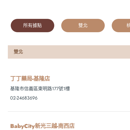
所有據點
|
雙北
|
雙北
丁丁藥局-基隆店
基隆市信義區東明路177號1樓
02-24683696
BabyCity新光三越-南西店