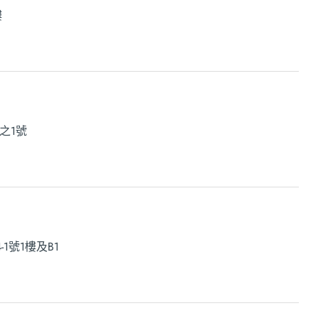
樓
之1號
1號1樓及B1