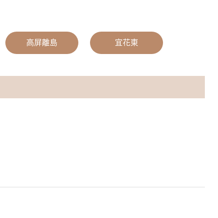
|
高屏離島
|
宜花東
|