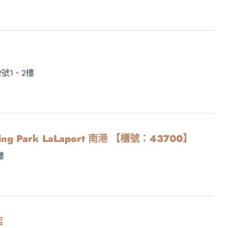
號1、2樓
opping Park LaLaport 南港 【櫃號：43700】
樓
店