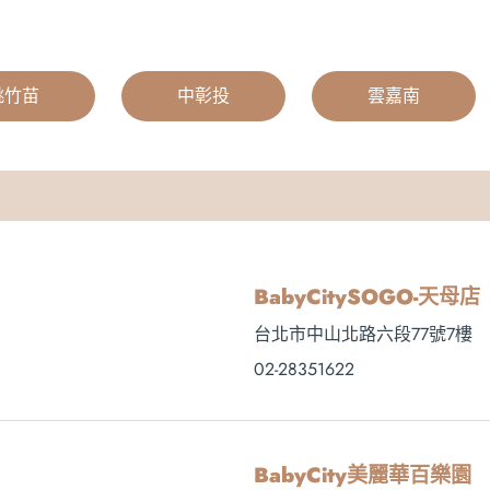
桃竹苗
|
中彰投
|
雲嘉南
BabyCitySOGO-天母店
台北市中山北路六段77號7樓
02-28351622
BabyCity美麗華百樂園