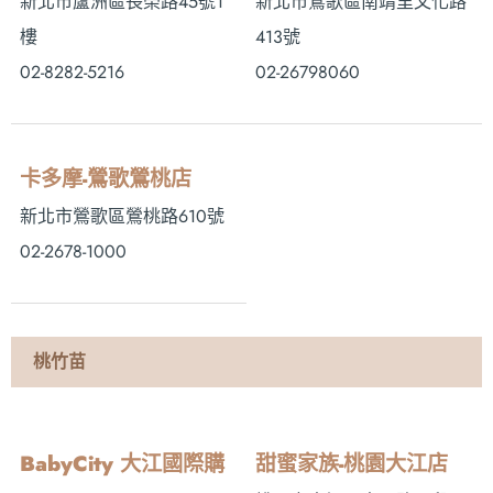
新北市蘆洲區長榮路45號1
新北市鶯歌區南靖里文化路
樓
413號
02-8282-5216
02-26798060
卡多摩-鶯歌鶯桃店
新北市鶯歌區鶯桃路610號
02-2678-1000
桃竹苗
BabyCity 大江國際購
甜蜜家族-桃園大江店