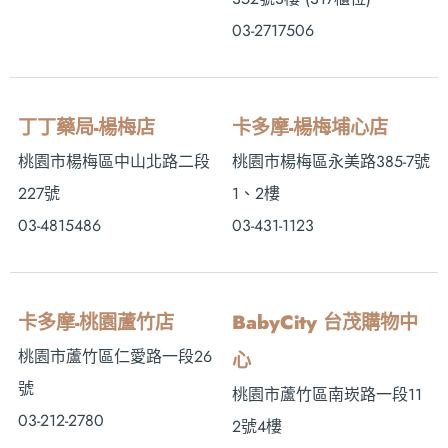
03-2717506
丁丁藥局-楊梅店
卡多摩-楊梅埔心店
桃園市楊梅區中山北路二段
桃園市楊梅區永美路385-7號
227號
1、2樓
03-4815486
03-431-1123
卡多摩-桃園蘆竹店
BabyCity 台茂購物中
桃園市蘆竹區仁愛路一段26
心
號
桃園市蘆竹區南崁路一段11
03-212-2780
2號4樓