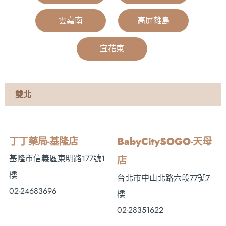
雲嘉南
|
高屏離島
|
宜花東
|
雙北
丁丁藥局-基隆店
BabyCitySOGO-天母
基隆市信義區東明路177號1
店
樓
台北市中山北路六段77號7
02-24683696
樓
02-28351622