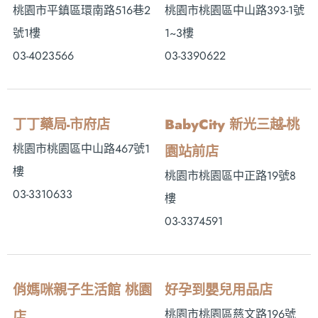
桃園市平鎮區環南路516巷2
桃園市桃園區中山路393-1號
號1樓
1~3樓
03-4023566
03-3390622
丁丁藥局-市府店
BabyCity 新光三越-桃
桃園市桃園區中山路467號1
園站前店
樓
桃園市桃園區中正路19號8
03-3310633
樓
03-3374591
俏媽咪親子生活館 桃園
好孕到嬰兒用品店
桃園市桃園區慈文路196號
店