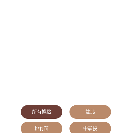
所有據點
|
雙北
|
桃竹苗
|
中彰投
|