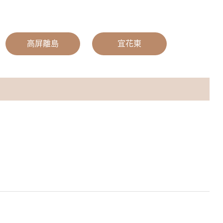
|
高屏離島
|
宜花東
|