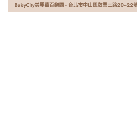
BabyCity美麗華百樂園 - 台北市中山區敬業三路20~22