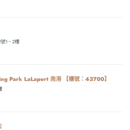
號1、2樓
opping Park LaLaport 南港 【櫃號：43700】
樓
店