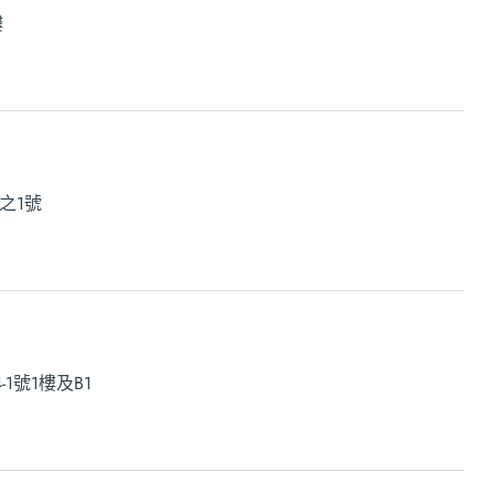
樓
之1號
1號1樓及B1