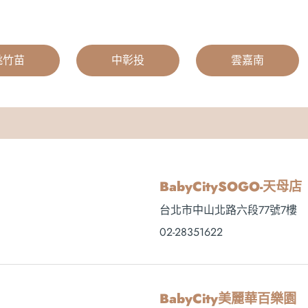
桃竹苗
|
中彰投
|
雲嘉南
BabyCitySOGO-天母店
台北市中山北路六段77號7樓
02-28351622
BabyCity美麗華百樂園