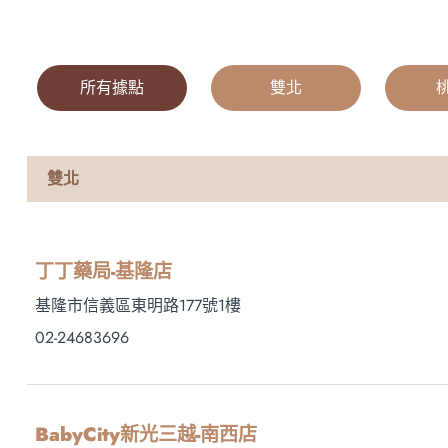
所有據點
|
雙北
|
雙北
丁丁藥局-基隆店
基隆市信義區東明路177號1樓
02-24683696
BabyCity新光三越-南西店