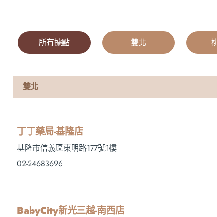
所有據點
|
雙北
|
雙北
丁丁藥局-基隆店
基隆市信義區東明路177號1樓
02-24683696
BabyCity新光三越-南西店