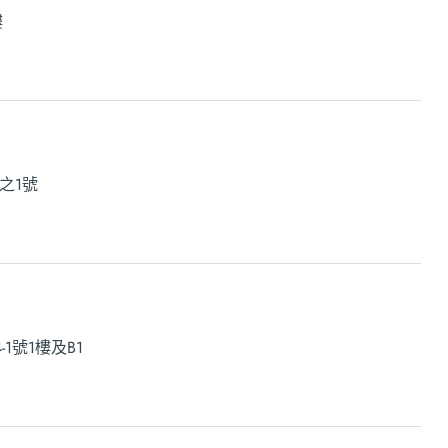
樓
之1號
1號1樓及B1