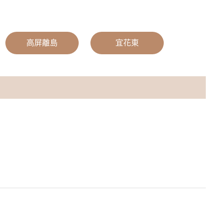
|
高屏離島
|
宜花東
|