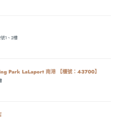
號1、2樓
opping Park LaLaport 南港 【櫃號：43700】
樓
店