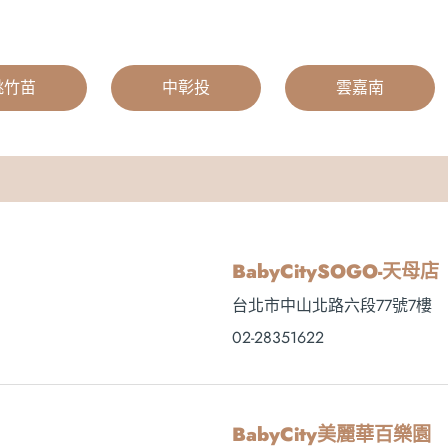
桃竹苗
|
中彰投
|
雲嘉南
BabyCitySOGO-天母店
台北市中山北路六段77號7樓
02-28351622
BabyCity美麗華百樂園