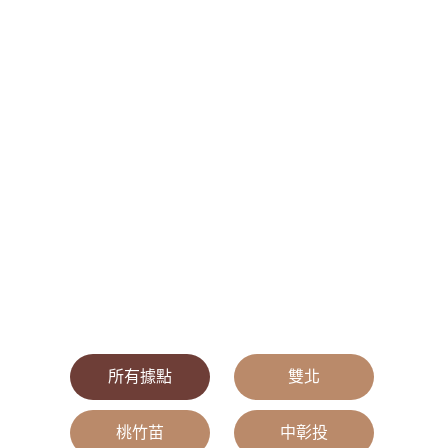
所有據點
|
雙北
|
桃竹苗
|
中彰投
|