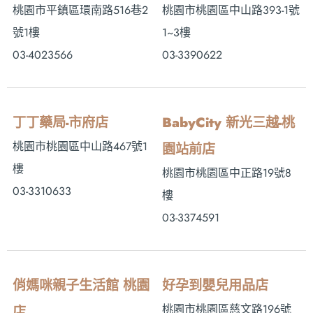
桃園市平鎮區環南路516巷2
桃園市桃園區中山路393-1號
號1樓
1~3樓
03-4023566
03-3390622
丁丁藥局-市府店
BabyCity 新光三越-桃
桃園市桃園區中山路467號1
園站前店
樓
桃園市桃園區中正路19號8
03-3310633
樓
03-3374591
俏媽咪親子生活館 桃園
好孕到嬰兒用品店
桃園市桃園區慈文路196號
店