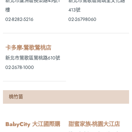
新北市蘆洲區長榮路45號1
新北市鶯歌區南靖里文化路
樓
413號
02-8282-5216
02-26798060
卡多摩-鶯歌鶯桃店
新北市鶯歌區鶯桃路610號
02-2678-1000
桃竹苗
BabyCity 大江國際購
甜蜜家族-桃園大江店