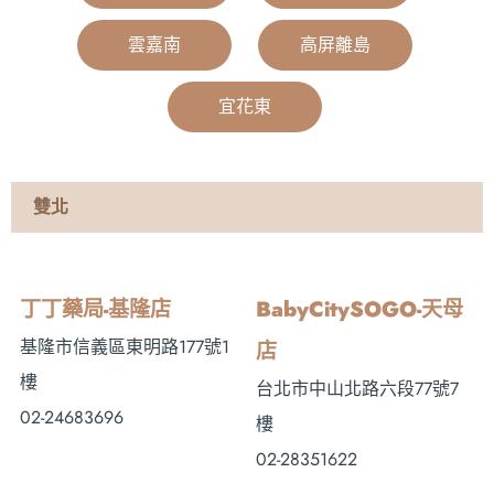
雲嘉南
|
高屏離島
|
宜花東
|
雙北
丁丁藥局-基隆店
BabyCitySOGO-天母
基隆市信義區東明路177號1
店
樓
台北市中山北路六段77號7
02-24683696
樓
02-28351622