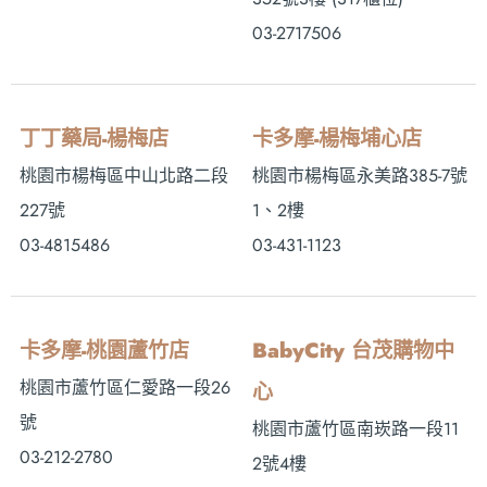
03-2717506
丁丁藥局-楊梅店
卡多摩-楊梅埔心店
桃園市楊梅區中山北路二段
桃園市楊梅區永美路385-7號
227號
1、2樓
03-4815486
03-431-1123
卡多摩-桃園蘆竹店
BabyCity 台茂購物中
桃園市蘆竹區仁愛路一段26
心
號
桃園市蘆竹區南崁路一段11
03-212-2780
2號4樓