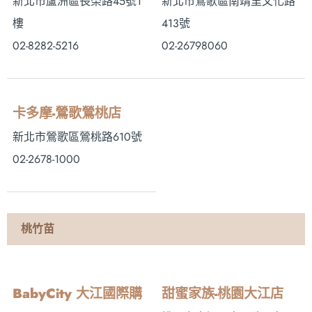
新北市蘆洲區長榮路45號1
新北市鶯歌區南靖里文化路
樓
413號
02-8282-5216
02-26798060
卡多摩-鶯歌鶯桃店
新北市鶯歌區鶯桃路610號
02-2678-1000
桃竹苗
BabyCity 大江國際購
甜蜜家族-桃園大江店