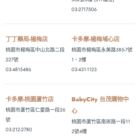
03-2717506
丁丁藥局-楊梅店
卡多摩-楊梅埔心店
桃園市楊梅區中山北路二段
桃園市楊梅區永美路385-7號
227號
1、2樓
03-4815486
03-431-1123
卡多摩-桃園蘆竹店
BabyCity 台茂購物中
桃園市蘆竹區仁愛路一段26
心
號
桃園市蘆竹區南崁路一段11
03-212-2780
2號4樓