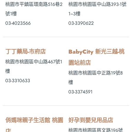
桃園市平鎮區環南路516巷2
桃園市桃園區中山路393-1號
號1樓
1~3樓
03-4023566
03-3390622
丁丁藥局-市府店
BabyCity 新光三越-桃
桃園市桃園區中山路467號1
園站前店
樓
桃園市桃園區中正路19號8
03-3310633
樓
03-3374591
俏媽咪親子生活館 桃園
好孕到嬰兒用品店
桃園市桃園區慈文路196號
店