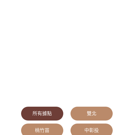
所有據點
|
雙北
|
桃竹苗
|
中彰投
|