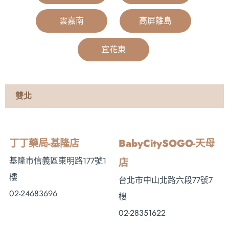
雲嘉南
|
高屏離島
|
宜花東
|
雙北
丁丁藥局-基隆店
BabyCitySOGO-天母
基隆市信義區東明路177號1
店
樓
台北市中山北路六段77號7
02-24683696
樓
02-28351622