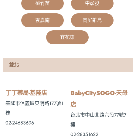
桃竹苗
|
中彰投
|
雲嘉南
|
高屏離島
|
宜花東
|
雙北
丁丁藥局-基隆店
BabyCitySOGO-天母
基隆市信義區東明路177號1
店
樓
台北市中山北路六段77號7
02-24683696
樓
02-28351622