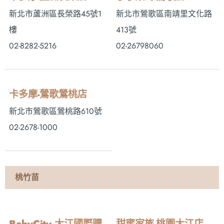
新北市蘆洲區長榮路45號1
新北市鶯歌區南靖里文化路
樓
413號
02-8282-5216
02-26798060
卡多摩-鶯歌鶯桃店
新北市鶯歌區鶯桃路610號
02-2678-1000
桃竹苗
BabyCity 大江國際購
甜蜜家族-桃園大江店