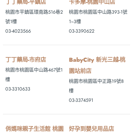
丁丁藥局-平鎮店
卡多摩-桃園中山店
桃園市平鎮區環南路516巷2
桃園市桃園區中山路393-1號
號1樓
1~3樓
03-4023566
03-3390622
丁丁藥局-市府店
BabyCity 新光三越-桃
桃園市桃園區中山路467號1
園站前店
樓
桃園市桃園區中正路19號8
03-3310633
樓
03-3374591
俏媽咪親子生活館 桃園
好孕到嬰兒用品店