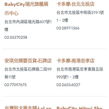
BabyCity瑞光旗艦展
卡多摩-台北北投店
台北市北投區中和街219-1號
示中心
1、2樓
台北市內湖區瑞光路607號1
02-2897-1366
樓
02-26270258
安琪兒婦嬰百貨-石牌店
卡多摩-南港忠孝店
台北市北投區石牌路二段99
台北市南港區忠孝東路五段
巷11號
992號1、2樓
02-77097675
02-2653-6027
台灣阿卡將本舖-LaLap
BabyCity Mitsui Sho