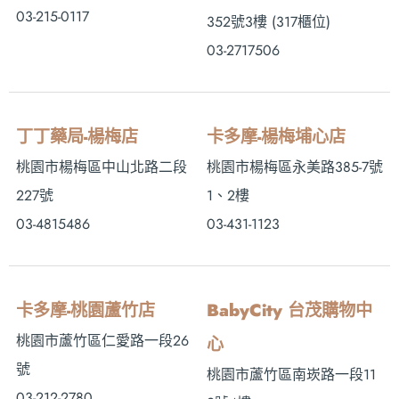
03-215-0117
352號3樓 (317櫃位)
03-2717506
丁丁藥局-楊梅店
卡多摩-楊梅埔心店
桃園市楊梅區中山北路二段
桃園市楊梅區永美路385-7號
227號
1、2樓
03-4815486
03-431-1123
卡多摩-桃園蘆竹店
BabyCity 台茂購物中
桃園市蘆竹區仁愛路一段26
心
號
桃園市蘆竹區南崁路一段11
03-212-2780