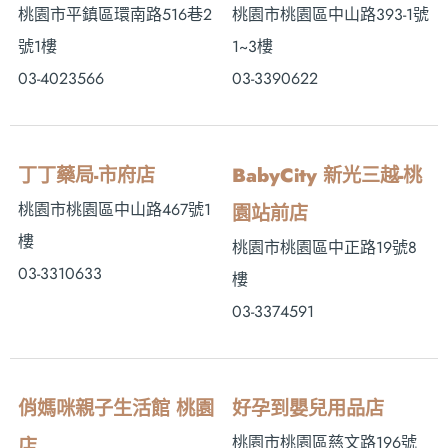
桃園市平鎮區環南路516巷2
桃園市桃園區中山路393-1號
號1樓
1~3樓
03-4023566
03-3390622
丁丁藥局-市府店
BabyCity 新光三越-桃
桃園市桃園區中山路467號1
園站前店
樓
桃園市桃園區中正路19號8
03-3310633
樓
03-3374591
俏媽咪親子生活館 桃園
好孕到嬰兒用品店
桃園市桃園區慈文路196號
店