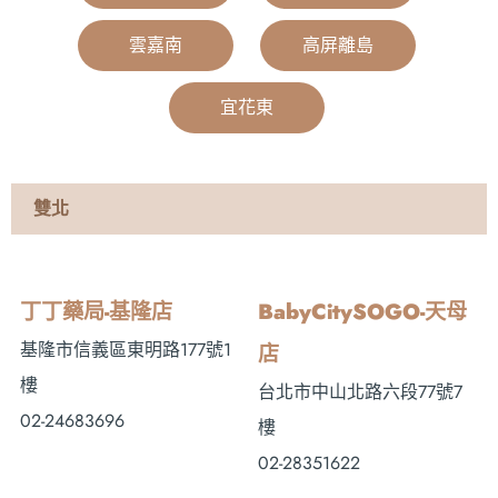
雲嘉南
|
高屏離島
|
宜花東
|
雙北
丁丁藥局-基隆店
BabyCitySOGO-天母
基隆市信義區東明路177號1
店
樓
台北市中山北路六段77號7
02-24683696
樓
02-28351622