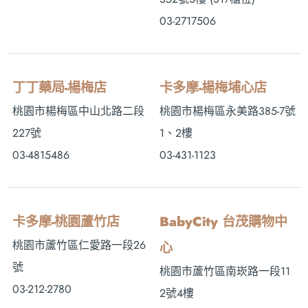
03-2717506
丁丁藥局-楊梅店
卡多摩-楊梅埔心店
桃園市楊梅區中山北路二段
桃園市楊梅區永美路385-7號
227號
1、2樓
03-4815486
03-431-1123
卡多摩-桃園蘆竹店
BabyCity 台茂購物中
桃園市蘆竹區仁愛路一段26
心
號
桃園市蘆竹區南崁路一段11
03-212-2780
2號4樓