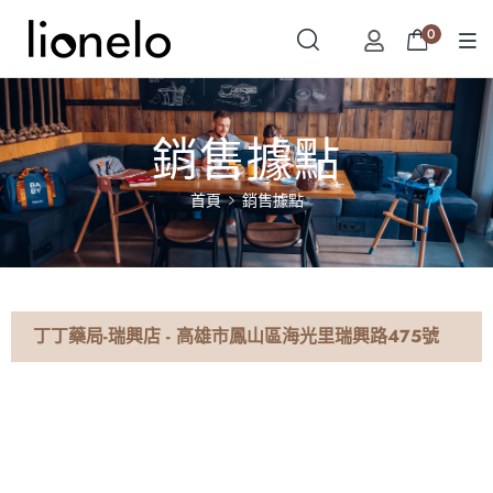
0
銷售據點
首頁
銷售據點
丁丁藥局-瑞興店 - 高雄市鳳山區海光里瑞興路475號