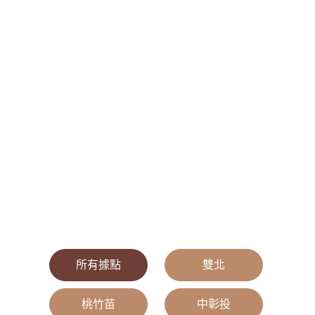
所有據點
|
雙北
|
桃竹苗
|
中彰投
|