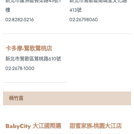
新北市蘆洲區長榮路45號1
新北市鶯歌區南靖里文化路
樓
413號
02-8282-5216
02-26798060
卡多摩-鶯歌鶯桃店
新北市鶯歌區鶯桃路610號
02-2678-1000
桃竹苗
BabyCity 大江國際購
甜蜜家族-桃園大江店