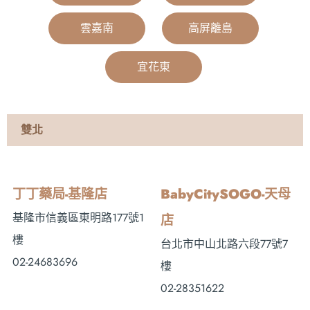
雲嘉南
|
高屏離島
|
宜花東
|
雙北
丁丁藥局-基隆店
BabyCitySOGO-天母
基隆市信義區東明路177號1
店
樓
台北市中山北路六段77號7
02-24683696
樓
02-28351622