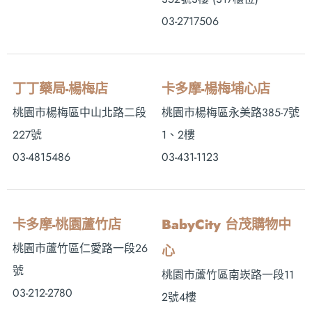
03-2717506
丁丁藥局-楊梅店
卡多摩-楊梅埔心店
桃園市楊梅區中山北路二段
桃園市楊梅區永美路385-7號
227號
1、2樓
03-4815486
03-431-1123
卡多摩-桃園蘆竹店
BabyCity 台茂購物中
桃園市蘆竹區仁愛路一段26
心
號
桃園市蘆竹區南崁路一段11
03-212-2780
2號4樓