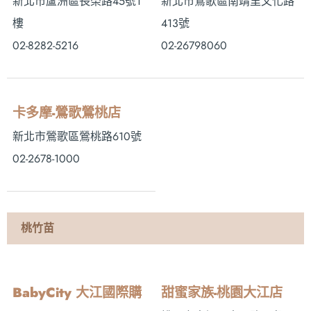
新北市蘆洲區長榮路45號1
新北市鶯歌區南靖里文化路
樓
413號
02-8282-5216
02-26798060
卡多摩-鶯歌鶯桃店
新北市鶯歌區鶯桃路610號
02-2678-1000
桃竹苗
BabyCity 大江國際購
甜蜜家族-桃園大江店