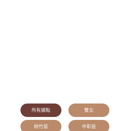
所有據點
|
雙北
|
桃竹苗
|
中彰投
|