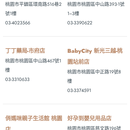
桃園市平鎮區環南路516巷2
桃園市桃園區中山路393-1號
號1樓
1~3樓
03-4023566
03-3390622
丁丁藥局-市府店
BabyCity 新光三越-桃
桃園市桃園區中山路467號1
園站前店
樓
桃園市桃園區中正路19號8
03-3310633
樓
03-3374591
俏媽咪親子生活館 桃園
好孕到嬰兒用品店
桃園市桃園區慈文路196號
店