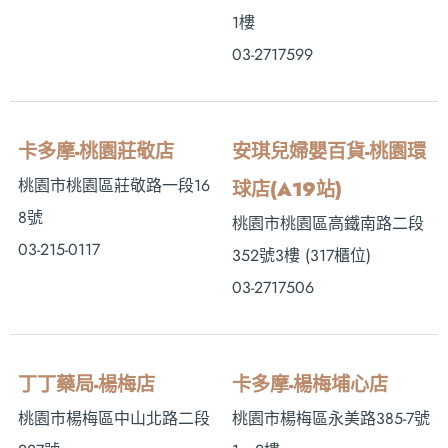
1樓
03-2717599
卡多摩-桃園莊敬店
安琪兒婦嬰百貨-桃園環
桃園市桃園區莊敬路一段16
球店(A19站)
8號
桃園市桃園區高鐵南路二段
03-215-0117
352號3樓 (317櫃位)
03-2717506
丁丁藥局-楊梅店
卡多摩-楊梅埔心店
桃園市楊梅區中山北路二段
桃園市楊梅區永美路385-7號