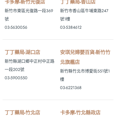
卡多摩-新竹光復店
丁丁藥局-香山店
新竹市東區光復路一段369
新竹市香山區牛埔東路247
號
號1樓
03-5630056
03-5384612
丁丁藥局-湖口店
安琪兒婦嬰百貨-新竹竹
新竹縣湖口鄉中正村中正路
北旗艦店
一段202號
新竹縣竹北市博愛街551號1
03-5900550
樓
03-6221368
丁丁藥局-竹北店
卡多摩-竹北縣政店