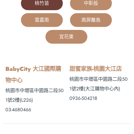
桃竹苗
|
中彰投
|
雲嘉南
|
高屏離島
|
宜花東
|
BabyCity 大江國際購
甜蜜家族-桃園大江店
桃園市中壢區中園路二段50
物中心
1號2樓 (大江購物中心內)
桃園市中壢區中園路二段50
0936-504218
1號2樓(L226)
03-4680466