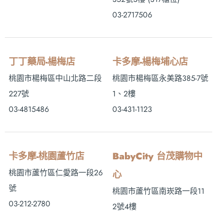
03-2717506
丁丁藥局-楊梅店
卡多摩-楊梅埔心店
桃園市楊梅區中山北路二段
桃園市楊梅區永美路385-7號
227號
1、2樓
03-4815486
03-431-1123
卡多摩-桃園蘆竹店
BabyCity 台茂購物中
桃園市蘆竹區仁愛路一段26
心
號
桃園市蘆竹區南崁路一段11
03-212-2780
2號4樓