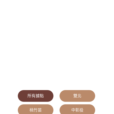
所有據點
|
雙北
|
桃竹苗
|
中彰投
|