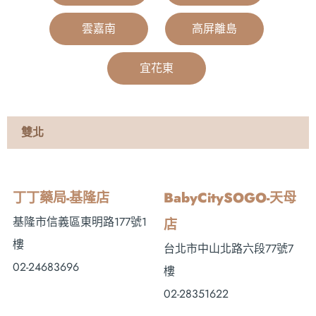
雲嘉南
|
高屏離島
|
宜花東
|
雙北
丁丁藥局-基隆店
BabyCitySOGO-天母
基隆市信義區東明路177號1
店
樓
台北市中山北路六段77號7
02-24683696
樓
02-28351622