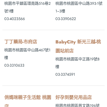
桃園市平鎮區環南路516巷2
桃園市桃園區中山路393-1號
號1樓
1~3樓
03-4023566
03-3390622
丁丁藥局-市府店
BabyCity 新光三越-桃
桃園市桃園區中山路467號1
園站前店
樓
桃園市桃園區中正路19號8
03-3310633
樓
03-3374591
俏媽咪親子生活館 桃園
好孕到嬰兒用品店
桃園市桃園區慈文路196號
店