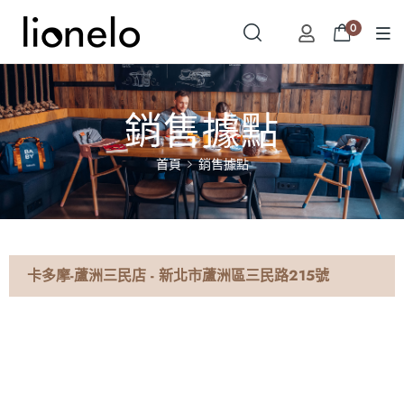
0
銷售據點
首頁
銷售據點
卡多摩-蘆洲三民店 - 新北市蘆洲區三民路215號