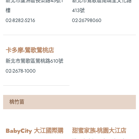
新北市蘆洲區長榮路45號1
新北市鶯歌區南靖里文化路
樓
413號
02-8282-5216
02-26798060
卡多摩-鶯歌鶯桃店
新北市鶯歌區鶯桃路610號
02-2678-1000
桃竹苗
BabyCity 大江國際購
甜蜜家族-桃園大江店