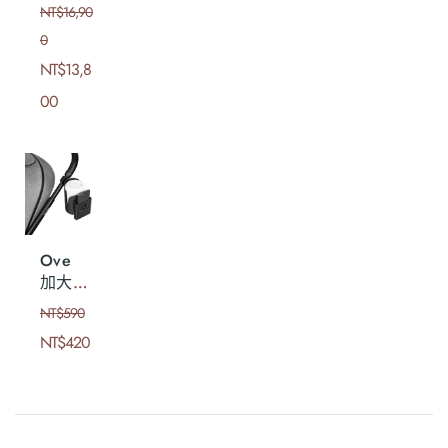
全地形
NT$
16,90
雙向二
0
合一嬰
幼兒推
NT$
13,8
車
00
Ove
加大型
360度
NT$
590
二合一
NT$
420
推車手
機飲料
架