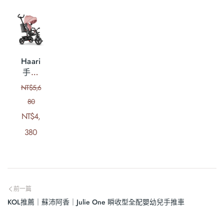
Haari
手推
幼兒
NT$
5,6
童三
80
輪車
NT$
4,
380
前一篇
KOL推薦｜蘇沛阿香｜Julie One 瞬收型全配嬰幼兒手推車