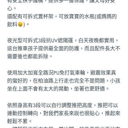
有安全扶手護欄，提供多一層保護，讓父母好安
心。
還配有可拆式置杯架，可放寶寶的水瓶(或媽媽的
飲料
)。
夜光型可拆式3段抗UV遮陽篷，白天夜晚都實用，
這台推車孩子提供最全面的防護，而且配件長大不
需要後也都能拆除。
使用加大加寬全路況PU免打氣車輪，避震效果真
的蠻好的，在柏油路上行走也完全不是問題，小孩
坐在上面不會有太大的晃動，坐著也更舒適。
依照身高有3段可以自行調整推把高度，推把可以
連動控制轉向，對我們家長來說也很貼心，推起來
輕鬆不累。