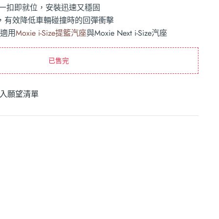
安裝一扣即就位，安裝迅速又穩固
，有效降低車輛碰撞時的回彈衝擊
！適用
Moxie i-Size提籃汽座
與Moxie Next i-Size汽座
已售完
入願望清單