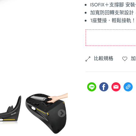
ISOFIX＋支撐腳 
加寬防回轉支架設計
1座雙接．輕鬆接軌
比較規格
加