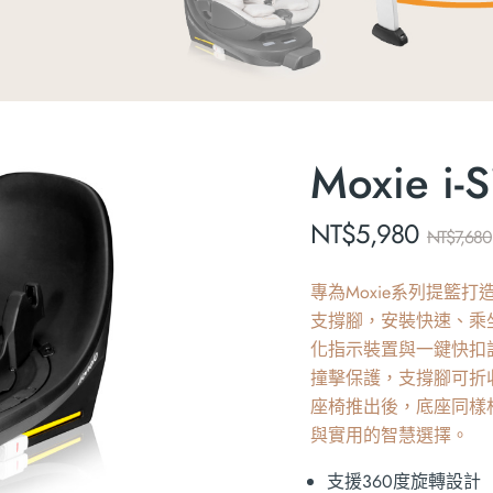
Moxie 
NT$
5,980
NT$
7,680
專為Moxie系列提籃打造的
支撐腳，安裝快速、乘
化指示裝置與一鍵快扣
撞擊保護，支撐腳可折收
座椅推出後，底座同樣
與實用的智慧選擇。
支援360度旋轉設計