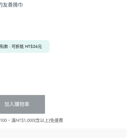
的友善揹巾
點數
- 可折抵
NT$
26
元
加入購物車
0，滿NT$1,000(含以上)免運費