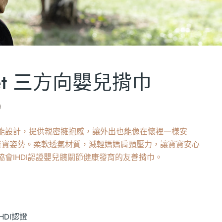
reet 三方向嬰兒揹巾
0
能設計，提供親密擁抱感，讓外出也能像在懷裡一樣安
寶寶姿勢。柔軟透氣材質，減輕媽媽肩頸壓力，讓寶寶安心
會IHDI認證嬰兒髖關節健康發育的友善揹巾。
HDI認證