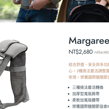
Marga
NT$
2,680
NT$
4,98
結合舒適、安全與多功
心。3種揹法靈活調整
依偎。榮獲國際髖關節協
三種揹法靈活轉換
加厚型寬版肩帶
柔軟加寬版腰帶
榮獲國際髖關節協會I