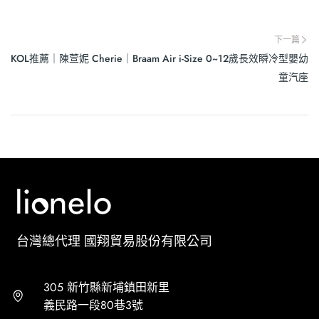
下一篇
KOL推薦｜陳萱妮 Cherie｜Braam Air i-Size 0~12歲長效瞬冷型嬰幼
童汽座
台灣總代理 國翔貿易股份有限公司
305 新竹縣新埔鎮田新里
義民路一段80巷3號