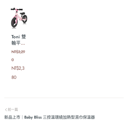
Toni 雙
輪平衡
滑步車
NT$
3,29
0
NT$
2,3
80
前一篇
新品上市｜Baby Bliss 三控溫環繞加熱型濕巾保溫器