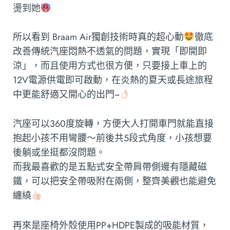
燙到她
所以看到 Braam Air獨創技術時真的超心動
徹底
改善傳統汽座悶熱不透氣的問題，實現「即開即
涼」，而且使用方式也很方便，只要接上車上的
12V電源供電即可啟動，在炎熱的夏天或長途旅程
中更能舒適又開心的出門~
汽座可以360度旋轉，方便大人打開車門就能直接
抱起小孩不用彎腰～前後共5段式角度，小孩想要
後躺或坐挺都沒問題。
而我最喜歡的是五點式安全帶肩帶側邊有隱藏磁
鐵，可以把安全帶吸附在兩側，整齊美觀也能避免
纏繞
再來是座椅外殼使用PP+HDPE製成的吸能材質，