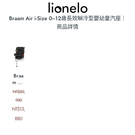
Braam Air i-Size 0~12歲長效瞬冷型嬰幼童汽座｜
商品詳情
Braa
m Air
i-Size
NT$
20,
0~12
900
歲長
NT$
效瞬
13,
冷型
880
嬰幼
童汽