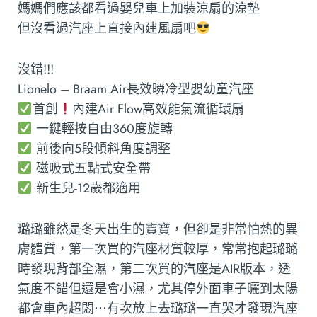
媽媽們應該都看過嬰兒車上加裝涼扇的涼墊
但沒看過汽座上直接內建風扇吧
沒錯!!!
Lionelo – Braam Air長效瞬冷型嬰幼童汽座
首創
內建Air Flow高效能氣流循環扇
一鍵輕按自由360度旋轉
前後向5段傾斜角度調整
磁吸式五點式安全帶
新生兒-12歲都適用
璐璐雖然是冬天出生的寶寶，但卻是非常怕熱的異
膚體質，第一次買的汽座材質較厚，常常抱起璐璐
時發現背部全濕，第二次買的汽座是AIR版本，透
氣度不錯但還是會小濕，尤其停外面車子曬到太陽
都會車內超悶⋯有次放上去璐璐一直哭才發現汽座