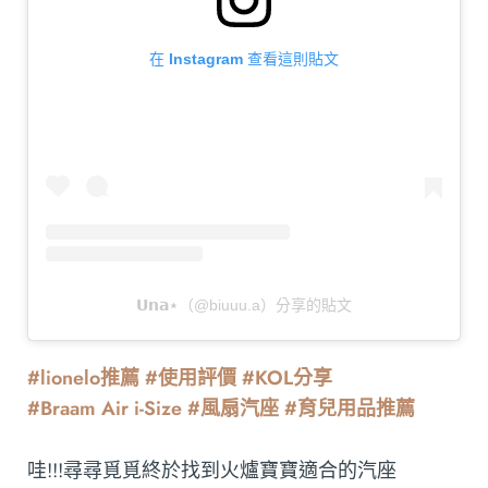
在 Instagram 查看這則貼文
𝗨𝗻𝗮⋆（@biuuu.a）分享的貼文
#lionelo推薦 #使用評價 #KOL分享
#Braam Air i-Size #風扇汽座 #育兒用品推薦
哇!!!尋尋覓覓終於找到火爐寶寶適合的汽座