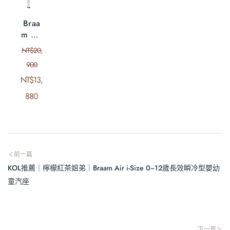
Braa
m Air
i-Size
NT$
20,
0~12
900
歲長
NT$
效瞬
13,
冷型
880
嬰幼
童汽
座
前一篇
KOL推薦｜檸檬紅茶姐弟｜Braam Air i-Size 0~12歲長效瞬冷型嬰幼
童汽座
下一篇