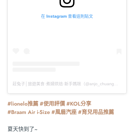
在 Instagram 查看這則貼文
莊兔子│旅遊美食·煮婦烘焙·新手媽咪（@anjo_chuang）分享的貼文
#lionelo推薦 #使用評價 #KOL分享
#Braam Air i-Size #風扇汽座 #育兒用品推薦
夏天快到了~