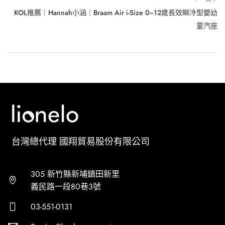
KOL推薦｜Hannah小涵｜Braam Air i-Size 0~12歲長效瞬冷型嬰幼
童汽座
台灣總代理 國翔貿易股份有限公司
305 新竹縣新埔鎮田新里
義民路一段80巷3號
03-551-0131