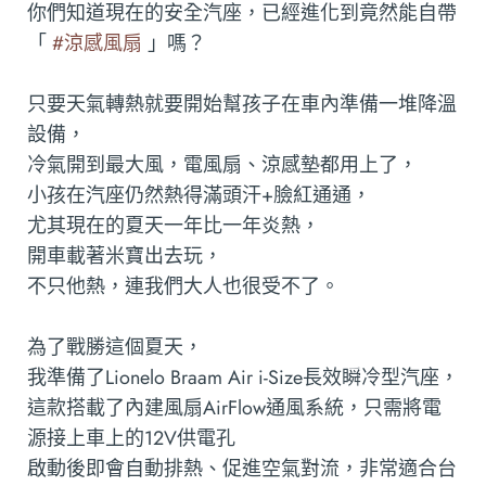
你們知道現在的安全汽座，已經進化到竟然能自帶
「
#涼感風扇
」嗎？
只要天氣轉熱就要開始幫孩子在車內準備一堆降溫
設備，
冷氣開到最大風，電風扇、涼感墊都用上了，
小孩在汽座仍然熱得滿頭汗+臉紅通通，
尤其現在的夏天一年比一年炎熱，
開車載著米寶出去玩，
不只他熱，連我們大人也很受不了。
為了戰勝這個夏天，
我準備了Lionelo Braam Air i-Size長效瞬冷型汽座，
這款搭載了內建風扇AirFlow通風系統，只需將電
源接上車上的12V供電孔
啟動後即會自動排熱、促進空氣對流，非常適合台