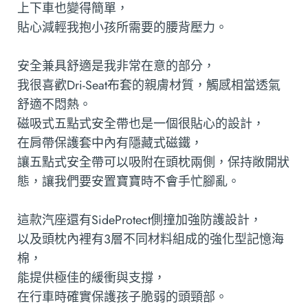
上下車也變得簡單，
貼心減輕我抱小孩所需要的腰背壓力。
安全兼具舒適是我非常在意的部分，
我很喜歡Dri-Seat布套的親膚材質，觸感相當透氣
舒適不悶熱。
磁吸式五點式安全帶也是一個很貼心的設計，
在肩帶保護套中內有隱藏式磁鐵，
讓五點式安全帶可以吸附在頭枕兩側，保持敞開狀
態，讓我們要安置寶寶時不會手忙腳亂。
這款汽座還有SideProtect側撞加強防護設計，
以及頭枕內裡有3層不同材料組成的強化型記憶海
棉，
能提供極佳的緩衝與支撐，
在行車時確實保護孩子脆弱的頭頸部。