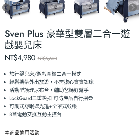
Sven Plus 豪華型雙層二合一遊
戲嬰兒床
NT$
4,980
NT$
6,600
旅行嬰兒床/遊戲圍欄二合一模式
輕鬆攜帶外出旅遊，不需擔心寶寶認床
活動型護理尿布台，輔助爸媽好幫手
LockGuard三重鎖扣 可防產品自行摺疊
可調式舒眠遮光篷+全罩式蚊帳
8首電動安撫互動主控台
本商品適用活動