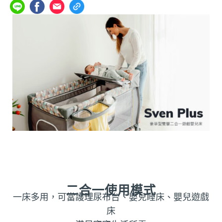
二合一使用模式
一床多用，可當護理尿布台、嬰兒睡床、嬰兒遊戲
床