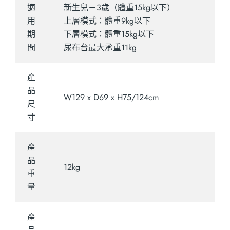
適
新生兒－3歲（體重15kg以下）
用
上層模式：體重9kg以下
期
下層模式：體重15kg以下
間
尿布台最大承重11kg
產
品
W129 x D69 x H75/124cm
尺
寸
產
品
12kg
重
量
產