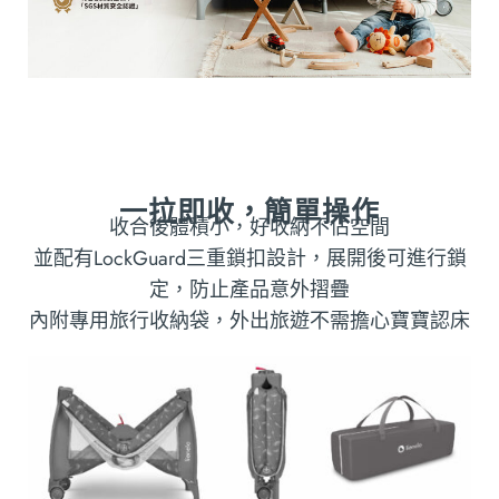
一拉即收，簡單操作
收合後體積小，好收納不佔空間
並配有LockGuard三重鎖扣設計，展開後可進行鎖
定，防止產品意外摺疊
內附專用旅行收納袋，外出旅遊不需擔心寶寶認床