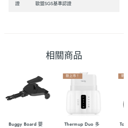
證
歐盟SGS基準認證
相關商品
新品
兒童
Thermal Cover 通
Sett 車內嬰兒後視