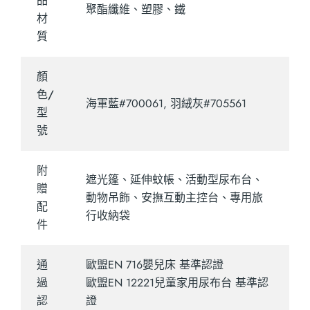
品
聚酯纖維、塑膠、鐵
材
質
顏
色/
海軍藍#700061, 羽絨灰#705561
型
號
附
遮光篷、延伸蚊帳、活動型尿布台、
贈
動物吊飾、安撫互動主控台、專用旅
配
行收納袋
件
通
歐盟EN 716嬰兒床 基準認證
過
歐盟EN 12221兒童家用尿布台 基準認
認
證