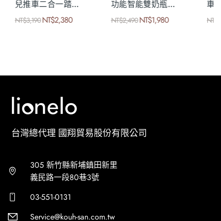
用型汽車安全座椅
觀察鏡
隔熱防塵套
80
NT$
480
NT$
680
NT$
690
NT$
980
台灣總代理 國翔貿易股份有限公司
305 新竹縣新埔鎮田新里
義民路一段80巷3號
03-551-0131
Service@kouh-san.com.tw