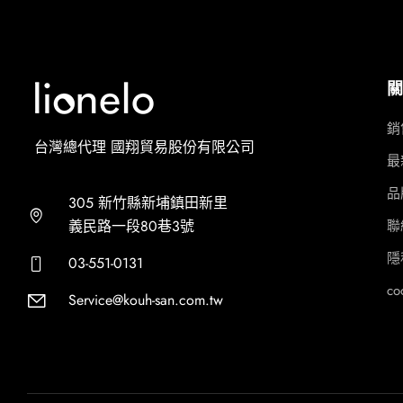
關
銷
台灣總代理 國翔貿易股份有限公司
最
品
305 新竹縣新埔鎮田新里
義民路一段80巷3號
聯
隱
03-551-0131
co
Service@kouh-san.com.tw