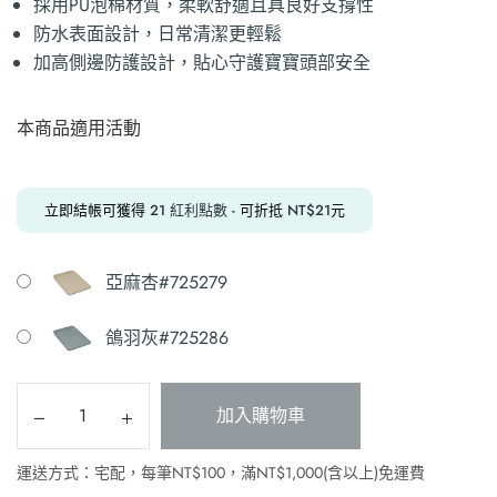
採用PU泡棉材質，柔軟舒適且具良好支撐性
防水表面設計，日常清潔更輕鬆
加高側邊防護設計，貼心守護寶寶頭部安全
本商品適用活動
立即結帳可獲得
21
紅利點數
- 可折抵
NT$
21
元
亞麻杏#725279
鴿羽灰#725286
加入購物車
運送方式：宅配，每筆NT$100，滿NT$1,000(含以上)免運費