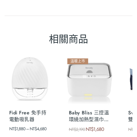
相關商品
 便
Bamboo Blanket
Haari 手推幼兒童
恆温
柔軟竹毯
三輪車
NT$
1,160
NT$
4,380
NT$
1,490
NT$
5,680