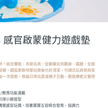
Plus 感官啟蒙健力遊戲墊
伴！結合響紙、吊掛玩具，從躺著玩到翻身、踢腿，全面
發展。圓弧柔軟地墊玩樂後也好清潔。可調式玩具架與安
每一次探索。無論日常玩耍或親子互動，都是療癒又實用
樂/教育功能滿載
彩球小屋造型
/觸覺感官玩偶，培養寶寶五官統合發育、協調力