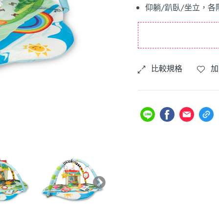
仰躺/趴臥/坐立，各
比較規格
加