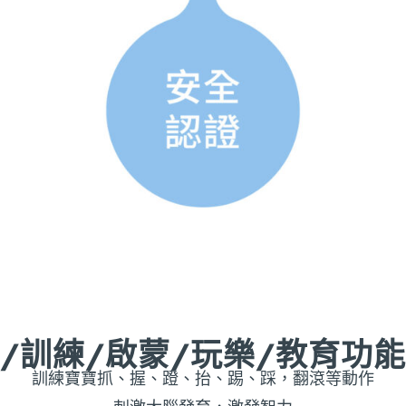
/訓練/啟蒙/玩樂/教育功
訓練寶寶抓、握、蹬、抬、踢、踩，翻滾等動作