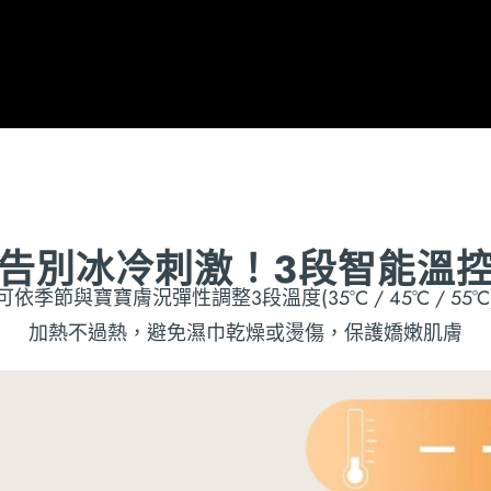
告別冰冷刺激！3段智能溫
可依季節與寶寶膚況彈性調整3段溫度(35°C / 45°C / 55°C
加熱不過熱，避免濕巾乾燥或燙傷，保護嬌嫩肌膚