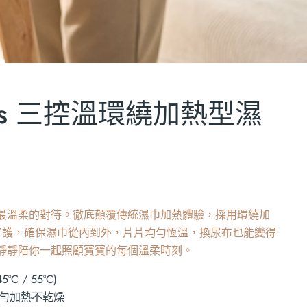
liss 三控溫環繞加熱型濕
最溫柔的對待。徹底顛覆傳統濕巾加熱體驗，採用環繞加
守護，確保濕巾從內到外，片片均勻恆溫，換尿布也能變得
靜靜陪你一起照顧寶寶的每個溫柔時刻。
°C / 55°C)
均勻加熱不乾燥