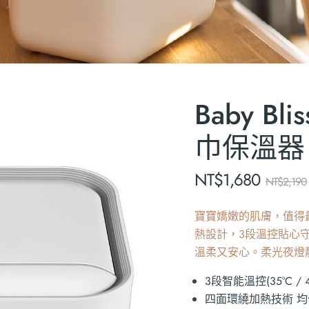
Baby B
巾保溫器
NT$
1,680
NT$
2,190
寶寶嬌嫩的肌膚，值得
熱設計，3段溫控貼心
溫柔又安心。柔光夜燈
3段智能溫控(35°C / 45
四面環繞加熱技術 