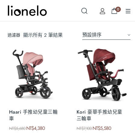
0
預設排序
顯示所有 2 筆結果
過濾器
Haari 手推幼兒童三輪
Kori 豪華手推幼兒童
車
三輪車
NT$
4,380
NT$
5,580
NT$
5,680
NT$
7,100